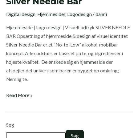
Silver Needle Bar
Bar
Digital design
,
Hjemmesider
,
Logodesign
/
danni
Hjemmeside | Logo design | Visuelt udtryk SILVER NEEDLE
BAR Opsætning af hjemmeside & design af visuel identitet
Silver Needle Bar er et “No-to-Low” alkohol, mobilbar
koncept. Alle cocktails er baseret på te, og ingredienser i
højeste kvalitet. De ønskede sig en hjemmeside der
afspejler det univers som baren er bygget op omkring;
Nemlig te.
Read More »
Søg
Søg