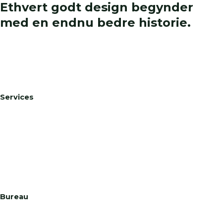
Ethvert godt design begynder
med en endnu bedre historie.
Toftholmsvej 18
2690 Karlslunde
CVR: 43986287
Services
Hjemmesider
Logodesign
WP Support
Digital Design
Visuelt Udtryk
Tryksager
Bureau
Om
Referencer