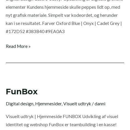
elementer Kundens hjemmeside skulle peppes lidt op, med
nyt grafisk materiale. Simpelt var kodeordet, og herunder
kan i se resultatet. Farver Oxford Blue | Onyx | Cadet Grey |
#172D52 #383B40 #9EA0A3
Read More »
FunBox
FunBox
Digital design
,
Hjemmesider
,
Visuelt udtryk
/
danni
Visuelt udtryk | Hjemmeside FUNBOX Udvikling af visuel
identitet og webshop FunBox er teambuilding i en kasse!