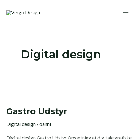
Gå
Main
til
Men
indholdet
Digital design
Gastro
Udstyr
Gastro Udstyr
Digital design
/
danni
Digital design Gastro Udstyr Opsætning af digitale grafiske