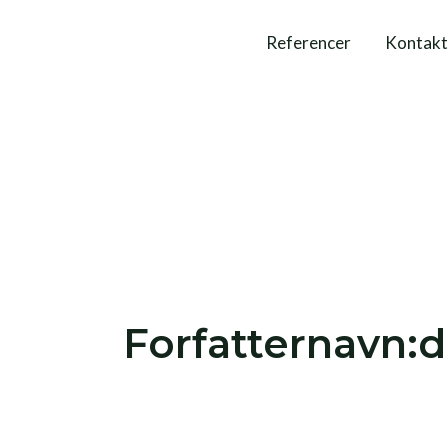
Gå
Post
Referencer
Kontakt
til
pagination
indholdet
Forfatternavn: