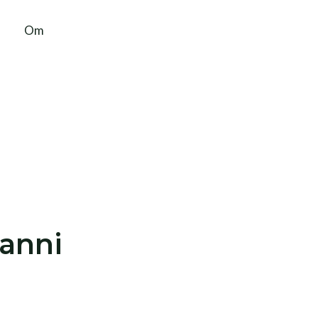
Om
danni