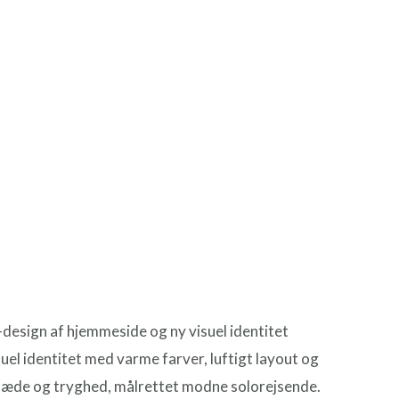
sign af hjemmeside og ny visuel identitet
el identitet med varme farver, luftigt layout og
glæde og tryghed, målrettet modne solorejsende.