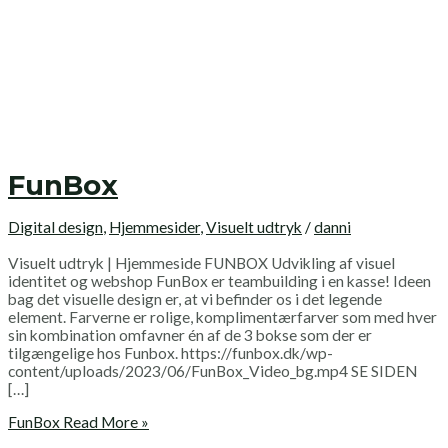
FunBox
Digital design
,
Hjemmesider
,
Visuelt udtryk
/
danni
Visuelt udtryk | Hjemmeside FUNBOX Udvikling af visuel
identitet og webshop FunBox er teambuilding i en kasse! Ideen
bag det visuelle design er, at vi befinder os i det legende
element. Farverne er rolige, komplimentærfarver som med hver
sin kombination omfavner én af de 3 bokse som der er
tilgængelige hos Funbox. https://funbox.dk/wp-
content/uploads/2023/06/FunBox_Video_bg.mp4 SE SIDEN
[…]
FunBox
Read More »