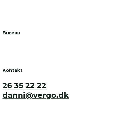
WP Support
Digital Design
Visuelt Udtryk
Tryksager
Bureau
Om
Referencer
Privatlivspolitik
Kontakt
26 35 22 22
danni@vergo.dk