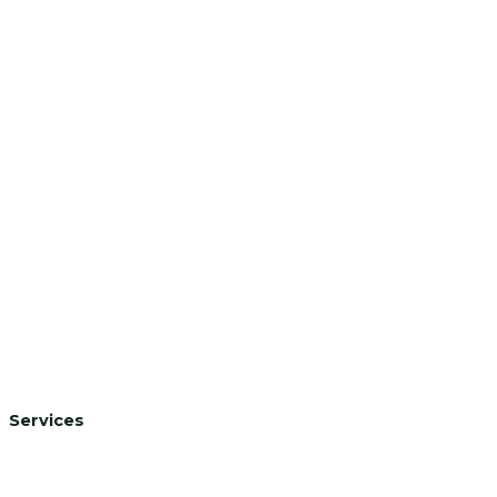
Toftholmsvej 18
2690 Karlslunde
CVR: 43986287
Services
Hjemmesider
Logodesign